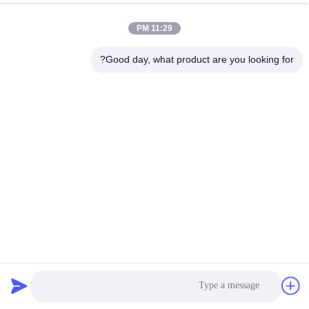
11:29 PM
Good day, what product are you looking for?
وحدة التكثيف منخفضة درجة الحرارة ذات التبريد الجوي من 10
إلى 20 حصان مثالية للبيئات منخفضة درجة الحرارة
وحدات تكثيف التبريد
2025-04-07
107 الرؤى