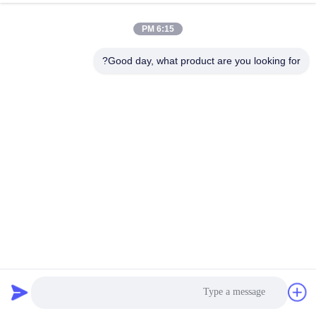
6:15 PM
Good day, what product are you looking for?
CSHA150K ضاغط التمرير تران 15HP 400-460V / 3Ph / 50
60Hz مع شحن 6.2L النفط
التبريد ضاغط التمرير
2025-06-27
492 الرؤى