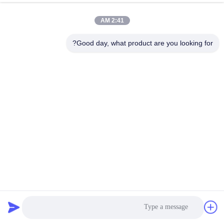
2:41 AM
Good day, what product are you looking for?
ضاغط ترين من النوع المتسلسل CSHA140X0D00، 380 فولت - 3
فاز - 60 هرتز
التبريد ضاغط التمرير
2025-08-08
14 الرؤى