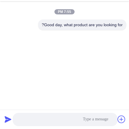
7:55 PM
Good day, what product are you looking for?
توفير الطاقة 5 حصان نصف مغطاة بخفض درجة الحرارة وحدة
التكثيف المبردة بالهواء 380V-460V / 3PH / 50-60Hz
وحدات تكثيف التبريد
2025-03-22
205 الرؤى