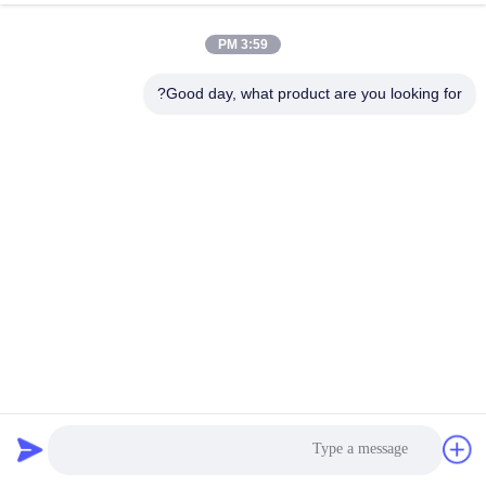
3:59 PM
Good day, what product are you looking for?
ضوابط التبريد النفط التحكم في الضغط التفاضلي مب سلسلة
MP54 MP55 سلسلة سي 230 V أو 115 V أ. أو د. C.
قطع غيار التبريد
2023-12-25
479 الرؤى