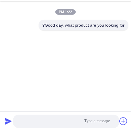
1:22 PM
Good day, what product are you looking for?
KP5 060-117191 Danfoss مفتاح الضغط الأصلي
قطع غيار التبريد
2023-12-25
510 الرؤى