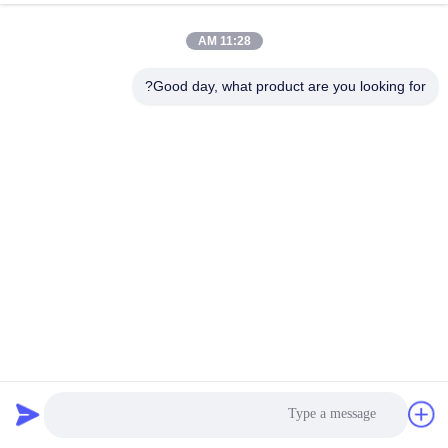
11:28 AM
Good day, what product are you looking for?
ضوابط تبريد عالية الأداء سلسلة KVR منظم ضغط التكثيف
قطع غيار التبريد
2023-12-25
498 الرؤى