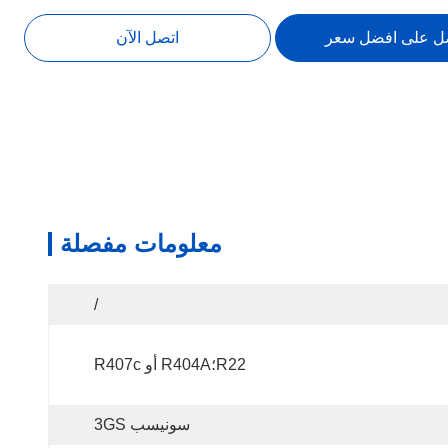
ل على افضل سعر
اتصل الآن
معلومات مفصلة
/
R22؛R404A أو R407c
سونيسب 3GS