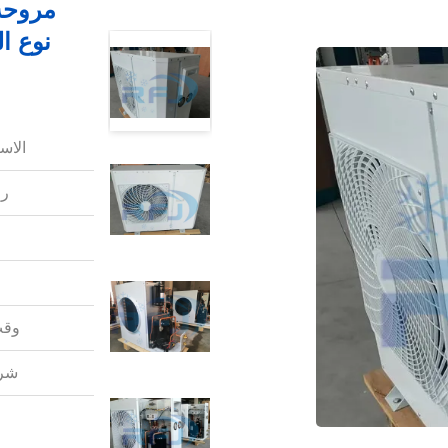
مروحة 
نوع ا
الاس
رق
وقت
شرو