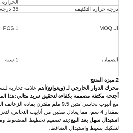
الحرارة R404A R22
درجة حرارة التكثيف
35 درجة مئوية / 50 هرتز
الـ MOQ
1 PCS
الضمان
1 سنة
2.
ميزة المنتج
محرك الدوار الخارجي لـ (ويغوانغ)
أهم علامة تجارية للس
أجنحة مكثفة مصممة بكفاءة لتحقيق تبريد مثالي:
هذا ال
مع أنبوب نحاسي متين 9.5 ملم مقترن بمادة الزعانف الموسعة ، مما يرفع الارتفاع
بمقدار 4 سم، مما يعادل صفين من أنابيب النحاس، لتعزيز تدفق عال وتبديد الحرارة الفعال.
استبدال سهل بعد البيع:
يتم تصميم تخطيط المضغوط وم
لتفكيك بسيط واستبدال الضاغط.