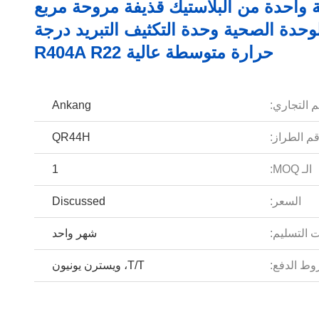
واحدة من البلاستيك قذيفة مروحة مربع
لوحدة الصحية وحدة التكثيف التبريد درجة
حرارة متوسطة عالية R404A R22
م التجاري:
Ankang
م الطراز:
QR44H
الـ MOQ:
1
السعر:
Discussed
 التسليم:
شهر واحد
ط الدفع:
T/T، ويسترن يونيون