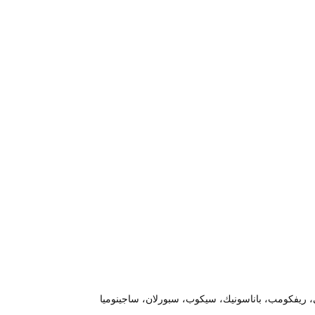
، ريفكومب، باناسونيك، سيكوب، سبورلان، ساجينوميا