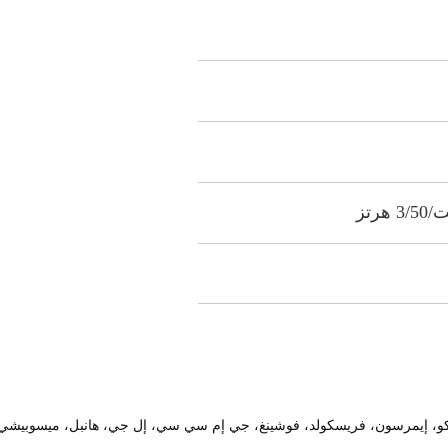
يمبراكو، إيمرسون، فريسكولد، فوشينغ، جي إم سي سي، إل جي، هانبل، ميسوبيشي