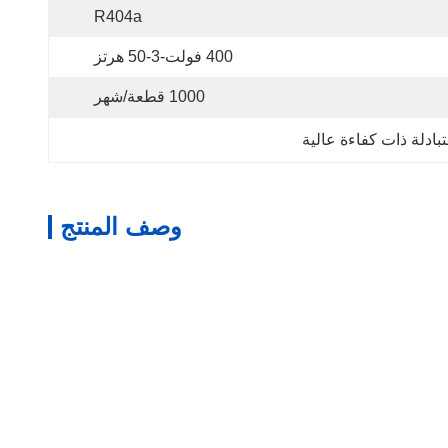
R404a
400 فولت-3-50 هرتز
1000 قطعة/شهر
ادلة ذات كفاءة عالية
وصف المنتج