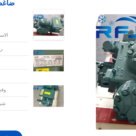
الاس
رق
وقت
شرو