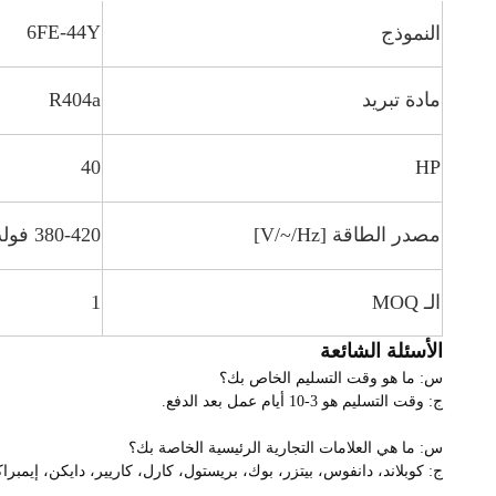
6FE-44Y
النموذج
مادة تبريد
R404a
40
HP
مصدر الطاقة [V/~/Hz]
380-420 فولت/3/50 هرتز
الـ MOQ
1
الأسئلة الشائعة
س: ما هو وقت التسليم الخاص بك؟
ج: وقت التسليم هو 3-10 أيام عمل بعد الدفع.
س: ما هي العلامات التجارية الرئيسية الخاصة بك؟
ج: كوبلاند، دانفوس، بيتزر، بوك، بريستول، كارل، كاريير، دايكن، إ