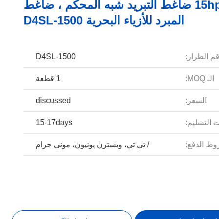
15hp Dwm ضاغط التبريد شبه المحكم ، ضاغط
المبرد للأزياء البحرية D4SL-1500
م الطراز:
D4SL-1500
الـ MOQ:
1 قطعة
السعر:
discussed
 التسليم:
15-17days
ط الدفع:
/ تي تي، ويسترن يونيون، موني جرام