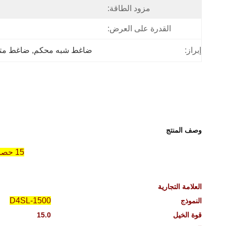
مزود الطاقة:
القدرة على العرض:
إبراز:
ضاغط شبه محكم
, 
ضاغط مت
وصف المنتج
15 حصان بيع ساخن دو أم دبليو المأكولات البحرية الموضة المبرد ضاغط D4SL-1500
العلامة التجارية
D4SL-1500
النموذج
قوة الخيل
15.0