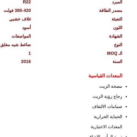
المبرد
R22
مصدر الطاقة
380-420 فولت
التعبئة
غلاف خشبي
اللون
أسود
الشهادة
المواصفات
النوع
ضاغط شبه مغلق
الـ MOQ
1
السنة
2016
المعدات القياسية
مضخة الزيت
زجاج رؤية الزيت
صمامات الالتفاف
الحماية الحرارية
المعدات الاختيارية
تبريد الرأس الإضافي