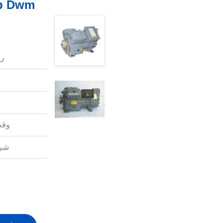
رق
وقت
شرو