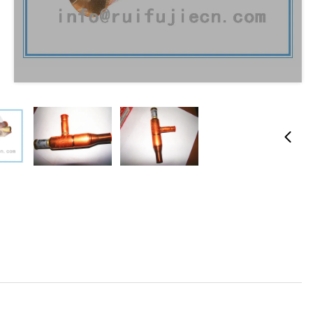
ضاغط قدرة منظم ضوابط التبريد كفك سلسلة KVC15 034L0147
الاسم التجاري:
original
رقم الطراز: