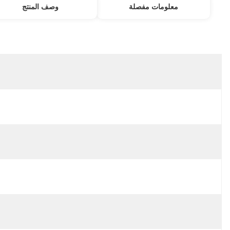
معلومات مفصلة
مكان المنشأ:
الصين
اسم العلامة التجارية:
Original
إصدار الشهادات:
CE
رقم الموديل:
سلسلة كفك
التعبئة:
علبة كرتون