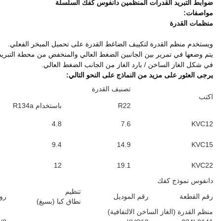
ضغط شفط ضاغط من خلال توفير الجانب الضغط المنخفض مع واجب استبدال
اللحيم الصدد
رقم الكود.
( بوصة)
034L0143
1/2
034L0147
5/8
034L0144
5/7
تصنيف القدرات (كيلوواط)
R22
باستخدام R134a
R404A
R407C