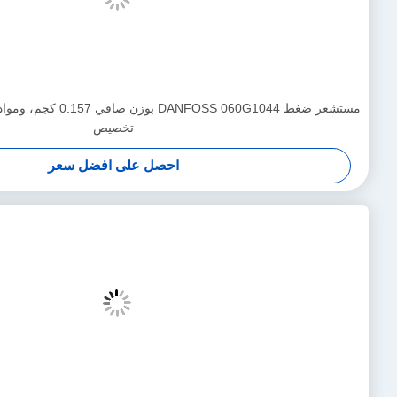
لجديد 068Z3403 لـ R404A / R507A المبردات
احصل على افضل سعر