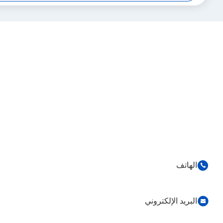
86-0755-82153336
info@ruifujiecn.com