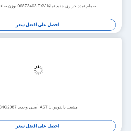
يد ميتسوبيشي RS232 1.5HP AC الروتاري ضاغط
احصل على افضل سعر