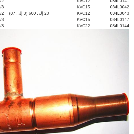
8.4
6.9
4.8
7.6
16.4
13.6
9.4
14.9
8.4
6.9
4.8
7.6
16.4
13.6
9.4
14.9
21
17.4
12
19.1