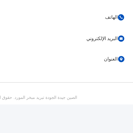
86-0755-82153336
info@ruifujiecn.com