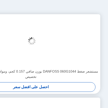
لجديد 068Z3403 لـ R404A / R507A المبردات
احصل على افضل سعر