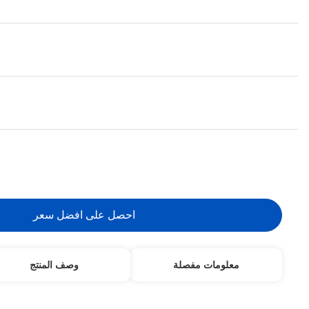
068Z3403
الـ MOQ:
1 قطعة
تفاصيل التعبئة:
صندوق
شروط الدفع:
/ تي تي، ويسترن يونيون
اتصل بنا
معلومات مفصلة