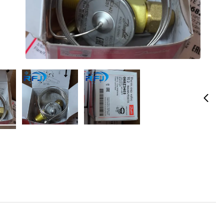
صمام تمدد حراري جديد تمامًا 068Z3403 TXV بوزن صافي 0.29 كجم
الاسم التجاري:
Danfoss
رقم الطراز: