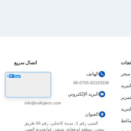
تجات
اتصال سريع
 مبخر
الهاتف
86-0755-82153336
تبريد
البريد الإلكتروني
تمرير
info@ruifujiecn.com
بريد
العنوان
ضاغط
المبنى رقم 1، مدينة كانجلي، رقم 66 طريق
بينجي، منطقة لونغغانغ، شنشن غوانغدونغ الصين