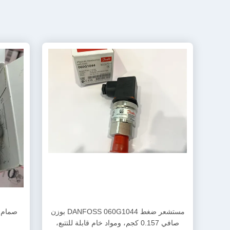
مستشعر ضغط DANFOSS 060G1044 بوزن
صافي 0.157 كجم، ومواد خام قابلة للتتبع،