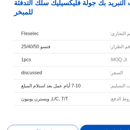
 التبريد بك جولة فليكسيليك سلك التدفئة
للمبخر
م التجاري:
Flexelec
م الطراز:
فتسو 25/40/50
الـ MOQ:
1pcs
السعر:
discussed
 التسليم:
7-10 أيام عمل بعد استلام المبلغ
ط الدفع:
L/C, T/T, ويسترن يونيون