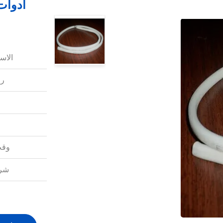
أدوات
الاس
رق
وقت
شرو