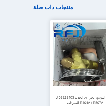
منتجات ذات صلة
صمام التوسع الحراري الجديد 068Z3403 لـ
R404A / R507A المبردات