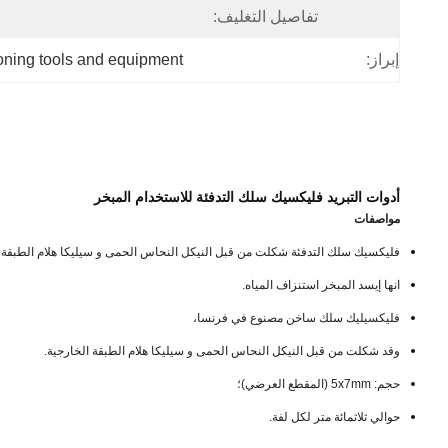
تفاصيل التغليف:
إبراز:
tioning tools and equipment
أدوات التبريد فليكسيك سلك التدفئة للاستخدام المبخر
مواصفات
فليكسيك سلك التدفئة شكلت من قبل النيكل النحاس الحمى و سيليكا هلام الطبقة ا
انها إيسد المبخر استنزاف المياه.
فليكسيليك سلك ساخن مصنوع في فرنسا،
وقد شكلت من قبل النيكل النحاس الحمى و سيليكا هلام الطبقة الخارجية.
حجم: 5x7mm (المقطع العرضي)؛
حوالي ثلاثمائة متر لكل لفة.