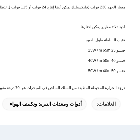
معيار الجهد 230 فولت (فليكسيليك يمكن أيضا إنتاج 24 فولت أو 115 فولت ل تتطلب الخاصة).
لدينا ثلاثة معايير يمكن اختارها
فتيب السلطة طول القيود
فتسو 25 25W / m 65m
فتسو 40 40W / m 50m
فتسو 50 50W / m 40m
درجة الحرارة المحيطة المطبقة من السلك الساخن في المبخرات هو -70 درجة مئوية إلى 200 درجة مئوية
العلامات:
أدوات ومعدات التبريد وتكييف الهواء