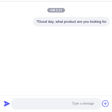
3:13 AM
Good day, what product are you looking for?
صمام التوسع الإلكتروني SANHUA LPF08-001 أجزاء ضاغط
التبريد
قطع غيار التبريد
2024-04-28
975 الرؤى