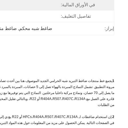
في الأوراق المالية:
تفاصيل التغليف:
إبراز:
ضاغط شبه محكم
, 
ضاغط مت
1
يجمع خط منتجات ضاغط التبريد شبه الحرامي الجديد الموصوف هنا بين أحدث تصاميم
مرونة التطبيق. تشمل النماذج المبردة بالهواء تصل إلى 5 حصانات، المبردة بالمبرد Discus، النماذج S
ما يصل إلى 70 حصان، ونماذج مركبة داخليا مرحلتين. النماذج التي يتم توفيرها مع زيت إستر
قادرة على العمل مع R404A،R507،R407C،R134A أو R22، وبالتالي تقليل المخزون لمجموعة واسعة
من الطلبات
2
.إن استخدام ضاغطات لـ HFCs،R404A،R507،R407C،R134A أو R22 يؤدي إلى عدد من
في الصفحات التالية. يمكن الحصول على مزيد من المعلومات حول هذه المواد التبريد