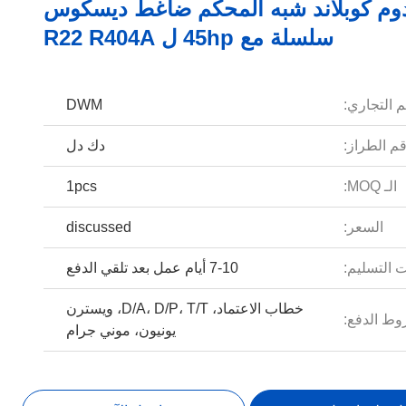
وم كوبلاند شبه المحكم ضاغط ديسكوس
سلسلة مع 45hp ل R22 R404A
م التجاري:
DWM
م الطراز:
دك دل
الـ MOQ:
1pcs
السعر:
discussed
 التسليم:
7-10 أيام عمل بعد تلقي الدفع
خطاب الاعتماد، D/A، D/P، T/T، ويسترن
ط الدفع:
يونيون، موني جرام