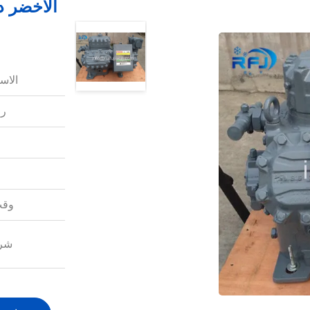
الأخضر د
الاس
رق
وقت
شرو