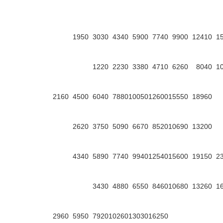
1950
3030
4340
5900
7740
9900
12410
1
1220
2230
3380
4710
6260
8040
1
2160
4500
6040
7880
10050
12600
15550
18960
2620
3750
5090
6670
8520
10690
13200
4340
5890
7740
9940
12540
15600
19150
2
3430
4880
6550
8460
10680
13260
1
2960
5950
7920
10260
13030
16250