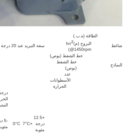
الطاقة (ه.ب.)
3
النزوح (م)
/hr
ضاغط
سعة التبريد عند 20 درجة مئوية درجة حرارة غاز الشفط في واط (50 هرتز)
@1450rpm)
خط الشفط (بوص)
خط الشفط
النماذج
(بوص)
عدد
الأسطوانات
الحرارة
درجة
الحرا
المتب
+12.5
-5 
درجة
+7°C
0°C
مئوية
مئوية