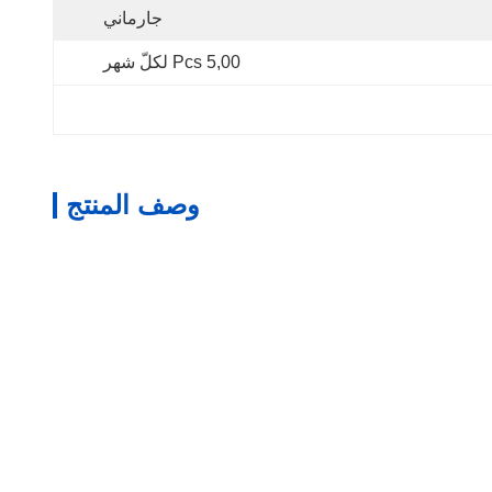
جارماني
5,00 Pcs لكلّ شهر
وصف المنتج