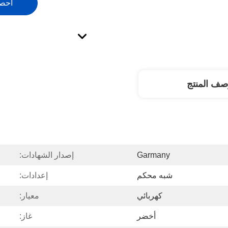
احص
صف المنتج
Garmany
إصدار الشهادات:
شبه محكم
إعدادات:
كهربائي
معيار:
أخضر
غاز: