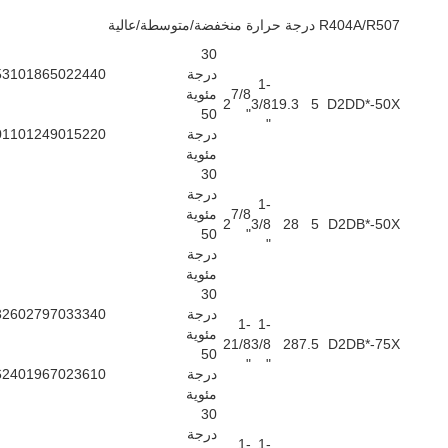
R404A/R507 درجة حرارة منخفضة/متوسطة/عالية
30
درجة
22440
18650
5310
1-
7/8
مئوية
2
3/8
19.3
5
D2DD*-50X
50
"
"
درجة
15220
12490
0110
مئوية
30
درجة
1-
7/8
مئوية
2
3/8
28
5
D2DB*-50X
50
"
"
درجة
مئوية
30
درجة
33340
27970
3260
1-
1-
مئوية
2
1/8
3/8
28
7.5
D2DB*-75X
50
"
"
درجة
23610
19670
6240
مئوية
30
درجة
1-
1-