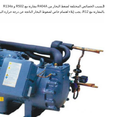
3
بسبب الخصائص المختلفة لضغط البخار من R404A مقارنة مع R502 و R134a
بالمقارنة مع R12، يجب إيلاء اهتمام خاص لضغوط البخار الناتجة عن درجة حرارة البيئة ((خاصة عند التوقف).يجب عدم تجاوز الحدود المسموح بها للضاغط ومكونات النظام الأخرى.