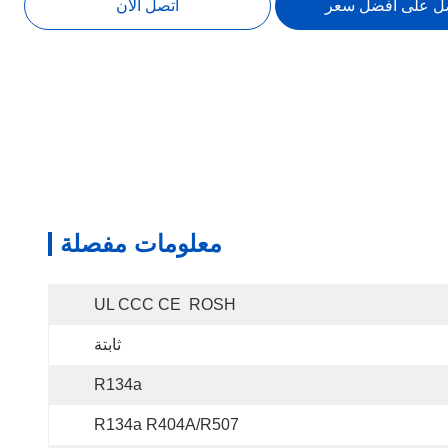
ل على افضل سعر
اتصل الآن
معلومات مفصلة
UL CCC CE  ROSH
ثابتة
R134a
R134a R404A/R507