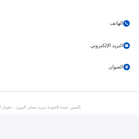
86-0755-82153336
info@ruifujiecn.com