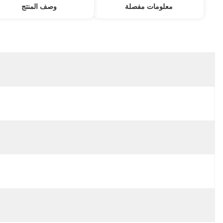
معلومات مفصلة
مكان المنشأ:
تيانجينج الصين
اسم العلامة التجارية:
LG
إصدار الشهادات:
CE
رقم الموديل:
QK175PBA
شرط:
جديد