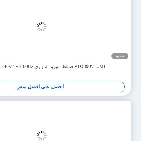
متدحرج R410A 230V-1PH-60Hz
احصل على افضل سعر