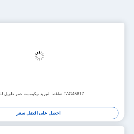
غط تبريد تيكومسيه R404A مدمج لمعدات التبريد
احصل على افضل سعر