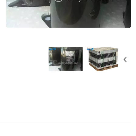
R22 QK175PBA الفريزر لغ أس ضاغط دوارة لمكيف الهواء، 10500BTU
الاسم التجاري:
LG
رقم الطراز: