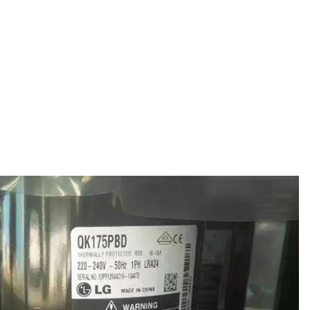
ASHRAE
3.05
10.4
1063
3238
11050
ASHRAE
3.17
10.81
1092
3458
11800
ASHRAE
3.14
10.7
1229
3853
13150
ASHRAE
3.3
11.28
665
2198
7500
ASHRAE
3.34
11.27
785
2953
8850
ASHRAE
3.22
11.39
812
2711
9250
ASHRAE
3.16
11
909
2930
10000
ASHRAE
3.24
10.8
1000
3165
10800
ASHRAE
3.21
11.06
1090
3531
12050
ASHRAE
3.12
10.97
1135
3648
12،450
ASHRAE
3.13
10.66
1210
3780
12900
ASHRAE
3.13
10.67
1260
3941
13450