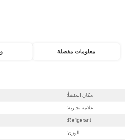
معلومات مفصلة
و
مكان المنشأ:
علامة تجارية:
Refigerant:
الوزن: