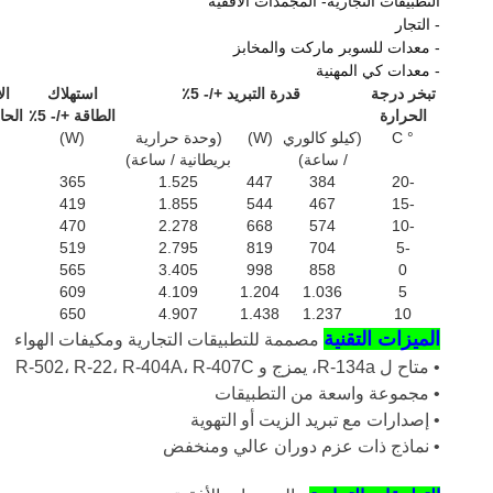
التطبيقات التجارية- المجمدات الأفقية
- التجار
- معدات للسوبر ماركت والمخابز
- معدات كي المهنية
تبخر درجة
قدرة التبريد +/- 5٪
استهلاك
ال
الحرارة
الطاقة +/- 5٪
الحال
° C
(كيلو كالوري
(W)
(وحدة حرارية
(W)
/ ساعة)
بريطانية / ساعة)
365
1.525
447
384
-20
419
1.855
544
467
-15
470
2.278
668
574
-10
519
2.795
819
704
-5
565
3.405
998
858
0
609
4.109
1.204
1.036
5
650
4.907
1.438
1.237
10
الميزات التقنية
مصممة للتطبيقات التجارية ومكيفات الهواء
• متاح ل R-134a، يمزج و R-502، R-22، R-404A، R-407C
• مجموعة واسعة من التطبيقات
• إصدارات مع تبريد الزيت أو التهوية
• نماذج ذات عزم دوران عالي ومنخفض