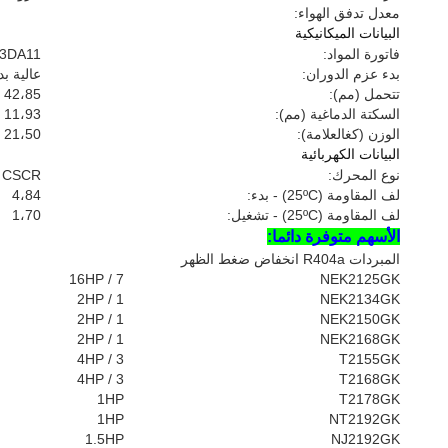
معدل تدفق الهواء:
البيانات الميكانيكية
فاتورة المواد:
3DA11
بدء عزم الدوران:
عالية ب
تتحمل (مم):
42،85
السكتة الدماغية (مم):
11،93
الوزن (كغالعلامة):
21،50
البيانات الكهربائية
نوع المحرك:
CSCR
لف المقاومة (25ºC) - بدء:
4،84
لف المقاومة (25ºC) - تشغيل:
1،70
الأسهم متوفرة دائما:
المبردات R404a انخفاض ضغط الظهر
7 / 16HP
NEK2125GK
1 / 2HP
NEK2134GK
1 / 2HP
NEK2150GK
1 / 2HP
NEK2168GK
3 / 4HP
T2155GK
3 / 4HP
T2168GK
1HP
T2178GK
1HP
NT2192GK
1.5HP
NJ2192GK