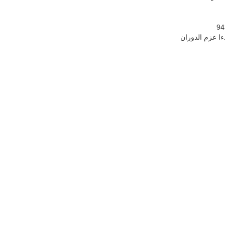
94
دءا عزم الدوران