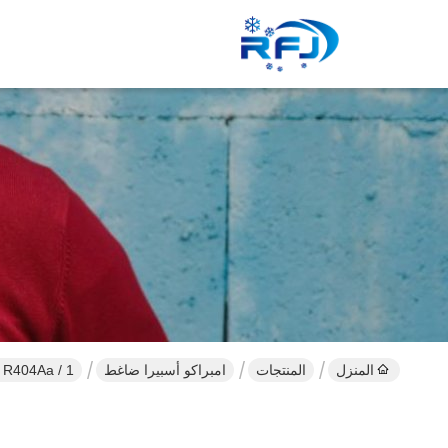
المنزل
المنتجات
امبراكو أسبيرا ضاغط
1 / 2HP R404Aa امبراكو ضواغط التبريد NEK6210GK استبدال نموذج NE6210GK