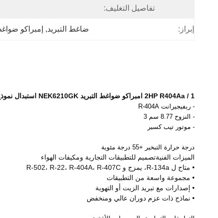
تفاصيل التغليف:
إبراز:
ضاغط التبريد
, 
إمبراكو ضواغط
1 / 2HP R404Aa امبراكو ضواغط التبريد NEK6210GK استبدال نموذج NE6210GK
- ريفيجيرانت R-404A
- النزوح 8.77 سم 3
- موتور تيب كسير
درجة حرارة التبخير +55 درجة مئوية
الميزات الفنيةتصميم للتطبيقات التجارية ومكيفات الهواء
• متاح ل R-134a، يمزج و R-502، R-22، R-404A، R-407C
• مجموعة واسعة من التطبيقات
• إصدارات مع تبريد الزيت أو التهوية
• نماذج ذات عزم دوران عالي ومنخفض