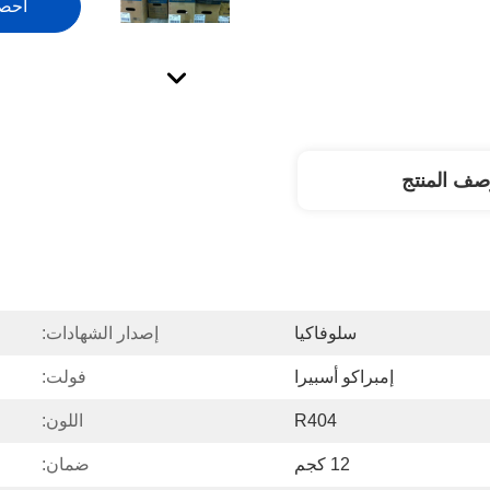
احص
صف المنتج
سلوفاكيا
إصدار الشهادات:
إمبراكو أسبيرا
فولت:
R404
اللون:
12 كجم
ضمان: