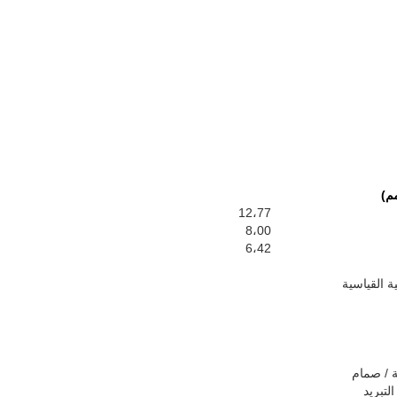
م)
12،77
8،00
6،42
ة القياسية
 / صمام
لتبريد