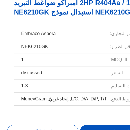
1 / 2HP R404Aa امبراكو ضواغط التبريد
NEK6 استبدال نموذج NE6210GK
م التجاري:
Embraco Aspera
م الطراز:
NEK6210GK
الـ MOQ:
1
السعر:
discussed
 التسليم:
1-3
ط الدفع:
L/C, D/A, D/P, T/T, إتحاد غربيّ, MoneyGram