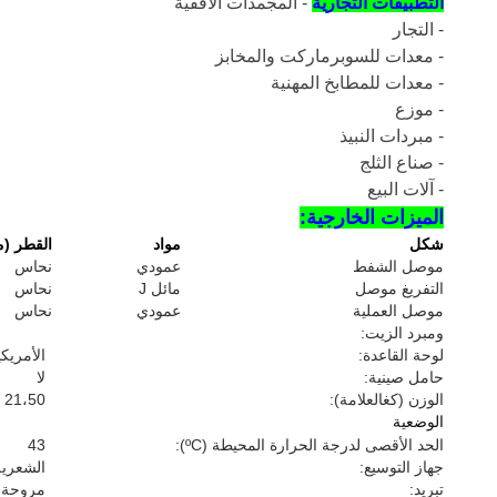
التطبيقات التجارية
- المجمدات الأفقية
- التجار
- معدات للسوبرماركت والمخابز
- معدات للمطابخ المهنية
- موزع
- مبردات النبيذ
- صناع الثلج
- آلات البيع
الميزات الخارجية:
شكل
مواد
القطر (م
موصل الشفط
عمودي
نحاس
التفريغ موصل
مائل J
نحاس
موصل العملية
عمودي
نحاس
ومبرد الزيت:
لوحة القاعدة:
الأمريكي
حامل صينية:
لا
الوزن (كغالعلامة):
21،50
الوضعية
الحد الأقصى لدرجة الحرارة المحيطة (ºC):
43
جهاز التوسيع:
الشعرية
تبريد:
مروحة ا