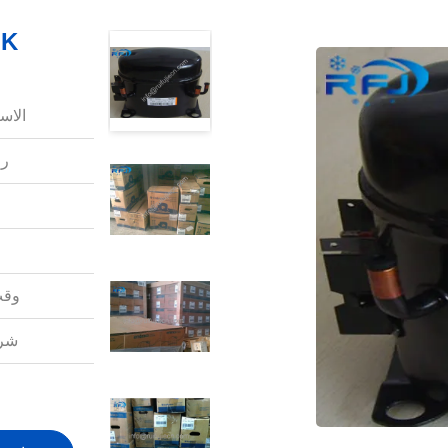
210GK
الاس
رق
وقت
شرو