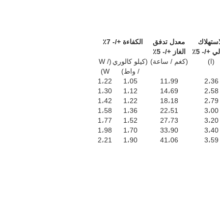
استهلاك
معدل تدفق
الكفاءة +/- 7٪
ي +/- 5٪
الغاز +/- 5٪
(ا)
(كغم / ساعة)
(كيلو كالوري
(W /
/ واط)
W)
1،22
1،05
11،99
2،36
1،30
1،12
14،69
2،58
1،42
1،22
18،18
2،79
1،58
1،36
22،51
3،00
1،77
1،52
27،73
3،20
1،98
1،70
33،90
3،40
2،21
1،90
41،06
3،59