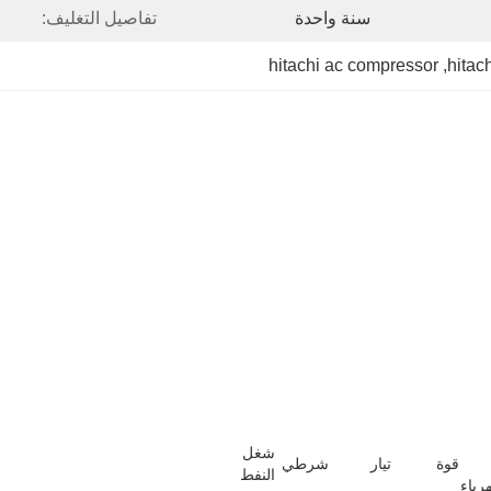
سنة واحدة
تفاصيل التغليف:
hitachi ac compressor
, 
hitac
شغل
قوة
تيار
شرطي
النفط
هرباء