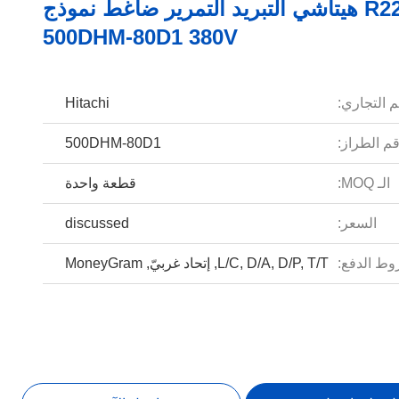
R22 هيتاشي التبريد التمرير ضاغط نموذج
500DHM-80D1 380V
م التجاري:
Hitachi
م الطراز:
500DHM-80D1
الـ MOQ:
قطعة واحدة
السعر:
discussed
ط الدفع:
L/C, D/A, D/P, T/T, إتحاد غربيّ, MoneyGram