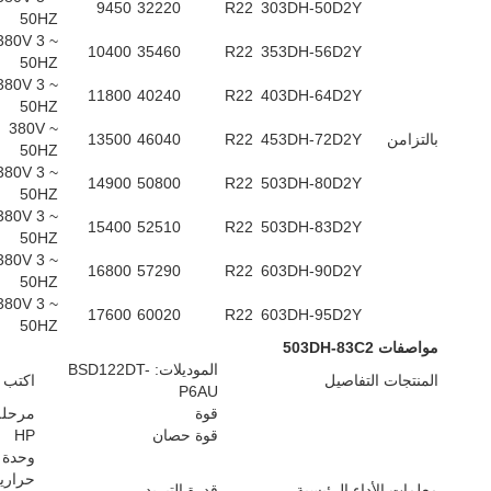
9450
32220
R22
303DH-50D2Y
50HZ
380V 3 ~
10400
35460
R22
353DH-56D2Y
50HZ
380V 3 ~
11800
40240
R22
403DH-64D2Y
50HZ
380V ~
بالتزامن
453DH-72D2Y
R22
46040
13500
50HZ
380V 3 ~
14900
50800
R22
503DH-80D2Y
50HZ
380V 3 ~
15400
52510
R22
503DH-83D2Y
50HZ
380V 3 ~
16800
57290
R22
603DH-90D2Y
50HZ
380V 3 ~
17600
60020
R22
603DH-95D2Y
50HZ
مواصفات
503DH-83C2
الموديلات: BSD122DT-
المنتجات التفاصيل
اكتب
P6AU
قوة
مرحلة
قوة حصان
HP
وحدة
حراري
معلمات الأداء الرئيسية
قدرة التبريد