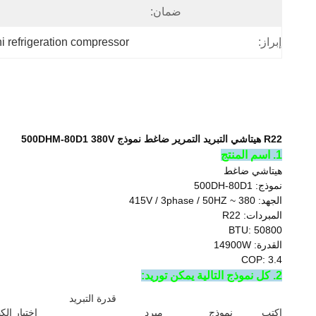
ضمان:
إبراز:
hi refrigeration compressor
R22 هيتاشي التبريد التمرير ضاغط نموذج 500DHM-80D1 380V
1. اسم المنتج
هيتاشي ضاغط
نموذج: 500DH-80D1
الجهد: 380 ~ 415V / 3phase / 50HZ
المبردات: R22
BTU: 50800
القدرة: 14900W
COP: 3.4
2. كل نموذج التالية يمكن توريد:
قدرة التبريد
اكتب
نموذج
مبرد
اختبار الك