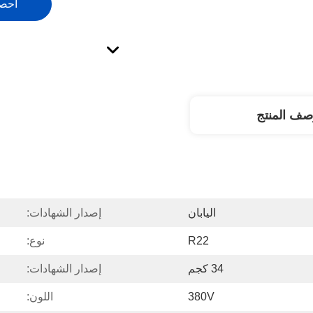
احص
صف المنتج
اليابان
إصدار الشهادات:
R22
نوع:
34 كجم
إصدار الشهادات:
380V
اللون: