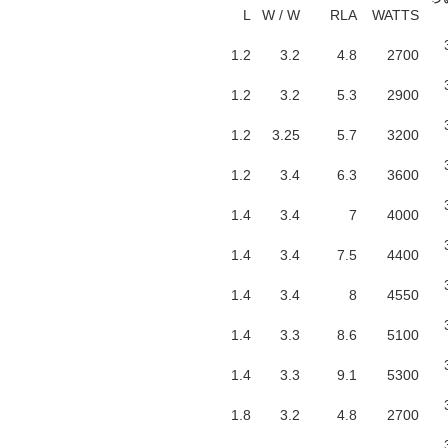
L
W / W
RLA
WATTS
1.2
3.2
4.8
2700
1.2
3.2
5.3
2900
1.2
3.25
5.7
3200
1.2
3.4
6.3
3600
1.4
3.4
7
4000
1.4
3.4
7.5
4400
1.4
3.4
8
4550
1.4
3.3
8.6
5100
1.4
3.3
9.1
5300
1.8
3.2
4.8
2700