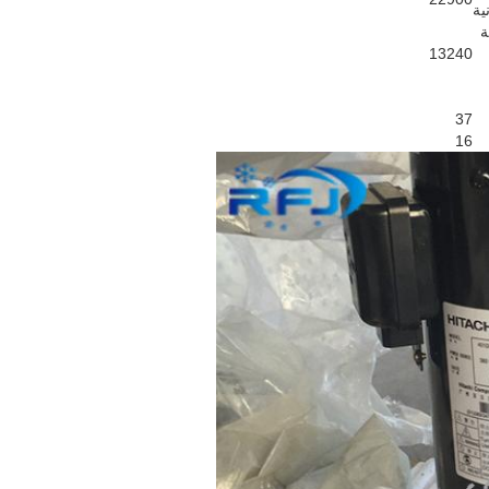
ية
ة
13240
37
16