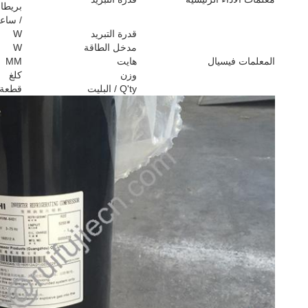
بريطان
/ ساع
قدرة التبريد
W
مدخل الطاقة
W
المعلمات فيسيال
هايت
MM
وزن
كلغ
Q'ty / البليت
قطعة