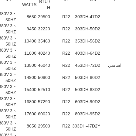
BTU /
WATTS
H
380V 3 ~
8650
29500
R22
303DH-47D2
50HZ
380V 3 ~
9450
32220
R22
303DH-50D2
50HZ
380V 3 ~
10400
35460
R22
353DH-56D2
50HZ
380V 3 ~
11800
40240
R22
403DH-64D2
50HZ
380V 3 ~
اساسي
453DH-72D2
R22
46040
13500
50HZ
380V 3 ~
14900
50800
R22
503DH-80D2
50HZ
380V 3 ~
15400
52510
R22
503DH-83D2
50HZ
380V 3 ~
16800
57290
R22
603DH-90D2
50HZ
380V 3 ~
17600
60020
R22
803DH-95D2
50HZ
380V 3 ~
8650
29500
R22
303DH-47D2Y
50HZ
380V 3 ~