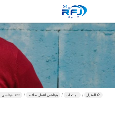
المنزل
المنتجات
هيتاشي انتقل ضاغط
R22 هيتاشي التبريد التمرير ضاغط نموذج 500DHM-80D1 380V