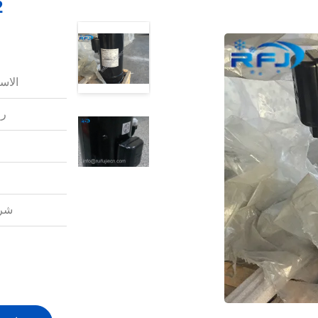
الاس
رق
شرو