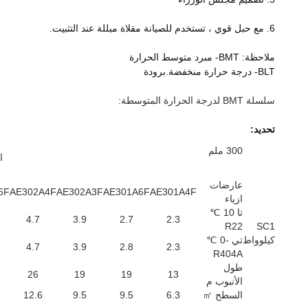
6. مع حبل قوي ، تستخدم للصيانة مقلاة مبللة عند التثبيت.
ملاحظة: BMT- مبرد متوسط ​​الحرارة
BLT- درجة حرارة منخفضة.برودة
سلسلة BMT لدرجة الحرارة المتوسطة:
تحديد:
300 ملم
ا
عارضات
6F
AE302A4F
AE302A3F
AE301A6F
AE301A4F
ازياء
تا 10 ℃
4.7
3.9
2.7
2.3
R22
SC1
كيلوواط
تي -0 ℃
4.7
3.9
2.8
2.3
R404A
طول
26
19
19
13
الأنبوب م
السطح ㎡
6.3
9.5
9.5
12.6