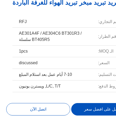
ريد تبريد مبخر تبريد الهواء للغرفة الباردة
م التجاري:
RFJ
AE301A4F / AE304C6 BT301R3 /
م الطراز:
BT405R5 سلسلة
الـ MOQ:
1pcs
السعر:
discussed
 التسليم:
7-10 أيام عمل بعد استلام المبلغ
ط الدفع:
L/C, T/T, ويسترن يونيون
ل على افضل سعر
اتصل الآن