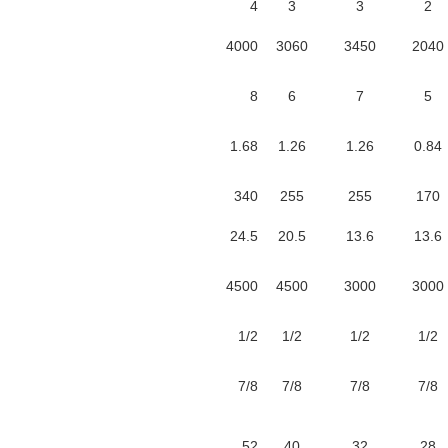
4
3
3
2
4000
3060
3450
2040
8
6
7
5
1.68
1.26
1.26
0.84
340
255
255
170
24.5
20.5
13.6
13.6
4500
4500
3000
3000
1/2
1/2
1/2
1/2
7/8
7/8
7/8
7/8
52
40
32
28