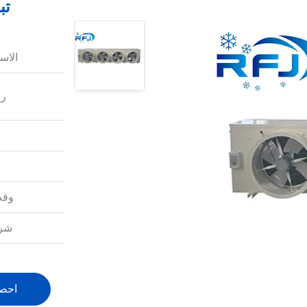
تب
الاس
رق
وقت
شرو
احص