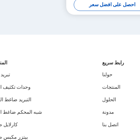
احصل على افضل سعر
رابط سريع
المن
حولنا
تبريد
المنتجات
وحدات تكثيف ال
الحلول
التبريد ضاغط ال
مدونة
شبه المحكم ضاغط الت
اتصل بنا
كارلايل 
بيتزر مكبس 