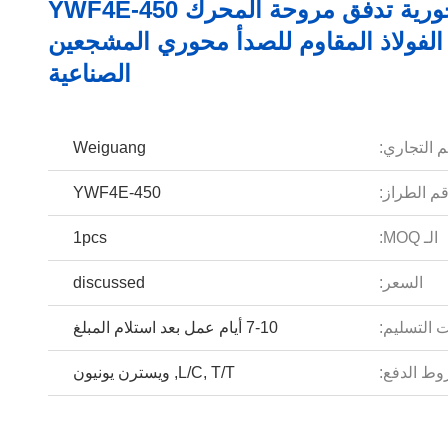
380V محورية تدفق مروحة المحرك YWF4E-450
 الفولاذ المقاوم للصدأ محوري المشجعين
الصناعية
م التجاري:
Weiguang
م الطراز:
YWF4E-450
الـ MOQ:
1pcs
السعر:
discussed
 التسليم:
7-10 أيام عمل بعد استلام المبلغ
ط الدفع:
L/C, T/T, ويسترن يونيون