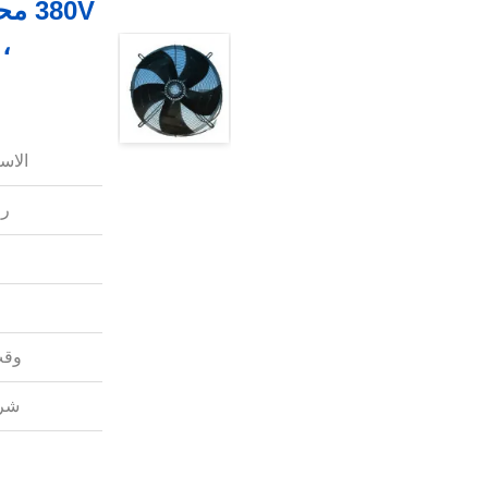
،
الاس
رق
وقت
شرو