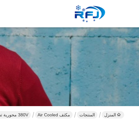
المنزل
المنتجات
مكثف Air Cooled
380V محورية تدفق مروحة المحرك YWF4E-450 ، الفولاذ المقاوم للصدأ محوري المشجعين الصناعية