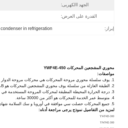
الجهد االكهربى:
القدرة على العرض:
إبراز:
 condenser in refrigeration
محوري المشجعين المحركات YWF4E-450
مواصفات:
1. يوف سلسلة محوري مروحة المحركات هي محركات مروحة الدوار الخارجي. هذه المحركات لديها خصائص هيكل مدمج، تركيب مريحة، الطاقة كونفيرفاتيون وكفاءة عالية.
2. الطبقة العازلة من سلسلة يوف محوري المشجعين المحركات هو B، وفئة الحماية من هذا هو ip54.All المحركات لديها حامي الحرارية في لف.
3. درجة الحرارة المحيطة المطبقة لمحركات المروحة المستخدمة في المكثف هي من 0 إلى - + 60 درجة. درجة الحرارة المحيطة المطبقة لمحركات المروحة في المبخرات هي -30 إلى 0 درجة.
4. متوسط ​​عمر الخدمة للمحركات هو أكثر من 30000 ساعة.
5. جميع المحركات حصلت سي موافقة في أوروبا و سك السلامة شهادة في الصين.
لمزيد من التفاصيل نموذج يرجى مراجعة أدناه:
YWF4D-300
YWF4E-300