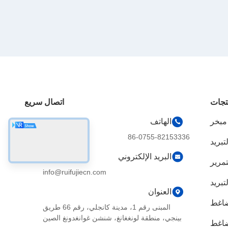
تجات
اتصال سريع
 مبخر
الهاتف
86-0755-82153336
تبريد
البريد الإلكتروني
تمرير
info@ruifujiecn.com
بريد
العنوان
ضاغط
المبنى رقم 1، مدينة كانجلي، رقم 66 طريق
بينجي، منطقة لونغغانغ، شنشن غوانغدونغ الصين
ضاغط