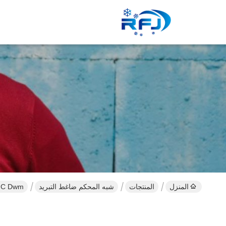
المنزل
المنتجات
شبه المحكم ضاغط التبريد
A / C Dwm كوبلاند ضاغط ، شبه محكم ضاغط 0