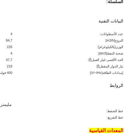
السلسلة:
البيانات التقنية
عدد الأسطوانات:
4
النزوح
[m3/h
]:
84,7
الوزن
[بالكيلوغرام
]:
226
شحنة النفط
[dm3
]:
4
الحد الأقصى لتيار العمل
[أ
]:
47,7
تيار الدوار المقفل
[أ
]:
218
إمدادات الطاقة
[V/~/Hz
]:
400 فولت/3/50 هرتز
الروابط
مليمتر
خط الشفط:
خط التفريغ:
المعدات القياسية