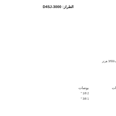
الطراز: D4SJ-3000
ات
بوصات
2 1/8 "
1 3/8 "