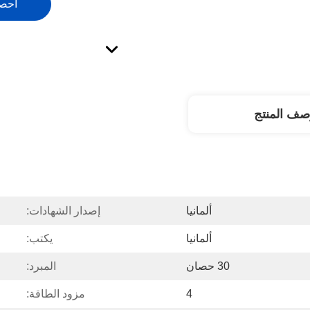
احص
صف المنتج
ألمانيا
إصدار الشهادات:
ألمانيا
يكتب:
30 حصان
المبرد:
4
مزود الطاقة: