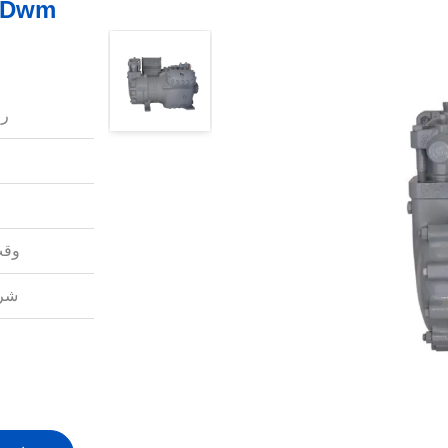
رق
وقت
شرو