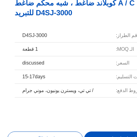
A / C Dwm كوبلاند ضاغط ، شبه محكم ضاغط
D4SJ-3000 للتبريد
م الطراز:
D4SJ-3000
الـ MOQ:
1 قطعة
السعر:
discussed
 التسليم:
15-17days
ط الدفع:
/ تي تي، ويسترن يونيون، موني جرام