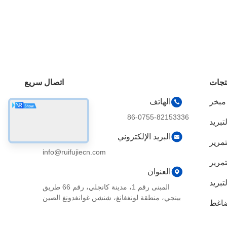
تجات
اتصال سريع
 مبخر
الهاتف
86-0755-82153336
تبريد
البريد الإلكتروني
تمرير
info@ruifujiecn.com
تمرير
العنوان
بريد
المبنى رقم 1، مدينة كانجلي، رقم 66 طريق
بينجي، منطقة لونغغانغ، شنشن غوانغدونغ الصين
ضاغط