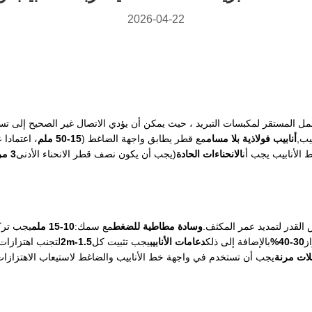
2026-04-22
عمل المستقر لمكبسات التبريد ، حيث يمكن أن يؤدي الاتصال غير الصحيح إلى 
يب,
أنابيب فولاذية بلا مسام
مع قطر يطابق واجهة الضاغط (
15-50 ملم
، اعتمادا
الأنابيب يجب أن
الانحناءات الحادة
(يجب أن يكون نصف قطر الانحناء الأدنى
3 مرات قطر الأنابيب
 القدر لتمديد عمر المكثف.
وسادة مطاطية للضغط
مع سمك:
10-15 ملم
يجب تركي
ز
30-40%
بالإضافة إلى ذلك
دعامات الأنابيب
يجب تثبيت كل
1.5-2m
لتجنب اهتزازات 
ات مرنة
يجب أن تستخدم في واجهة خط الأنابيب والضاغط لاستيعاب الاهتزازات