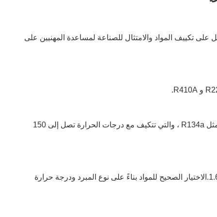
على تكييف المواد والامتثال للصناعة لمساعدة المهنيين على
يتم التوصية بالختم من المطاط الفلور (FKM) ، مع مقاومة التآكل الممتازة ، للبيئات القاسية التي تنطوي على المواد التبريدية التآكلية مثل R134a ، والتي تتكيف مع درجات الحرارة تصل إلى 150
جميع الأختام التي نقدمها تتوافق مع معايير GB / T 18429-2018 و ISO 9001 ، مما يضمن أداء الختم المتسق تحت ضغط العمل 1.6MPa.الاختيار الصحيح للمواد بناءً على نوع المبرد ودرجة حرارة