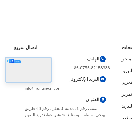
تجات
اتصال سريع
 مبخر
الهاتف
86-0755-82153336
تبريد
البريد الإلكتروني
تمرير
info@ruifujiecn.com
تمرير
العنوان
بريد
المبنى رقم 1، مدينة كانجلي، رقم 66 طريق
بينجي، منطقة لونغغانغ، شنشن غوانغدونغ الصين
ضاغط