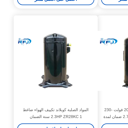
ضاغط مكيف الهواء كوبلاند 208 فولت -230
المواد الصلبة كوبلاند تكييف الهواء ضاغط
فولت / 60 هرتز 2.7hp ZR32K3 ضمان لمدة
2.3HP ZR28KC 1 سنة الضمان