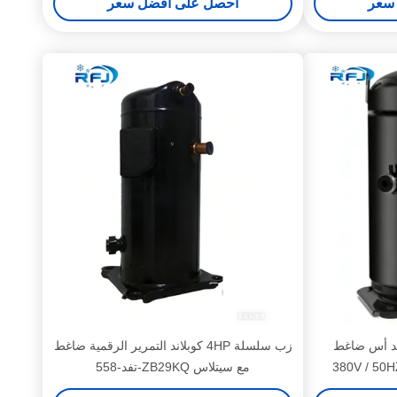
سعر
احصل على افضل سعر
س 12HP كوبلاند أس ضاغط
زب سلسلة 4HP كوبلاند التمرير الرقمية ضاغط
مع سيتلاس ZB29KQ-تفد-558