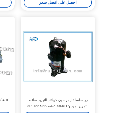
احصل على افضل سعر
زر سلسلة إيمرسون كوبلاند التبريد ضاغط
التمرير نموذج: ZR36KH-تفد-522 3P R22