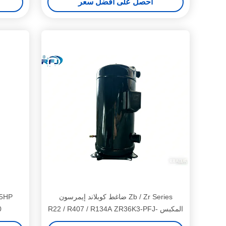
احصل على افضل سعر
Zb / Zr Series ضاغط كوبلاند إيمرسون
المكبس R22 / R407 / R134A ZR36K3-PFJ-
0
522