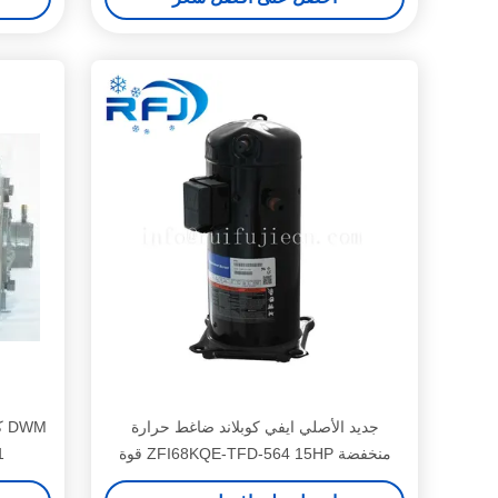
جديد الأصلي ايفي كوبلاند ضاغط حرارة
منخفضة ZFI68KQE-TFD-564 15HP قوة
1
حصان