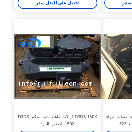
سعر
احصل على افضل سعر
ضاغط، ضاغط الهواء
D3DS-150X كوبلاند ضاغط شبه محكم D3DS-
150X للتخزين البارد