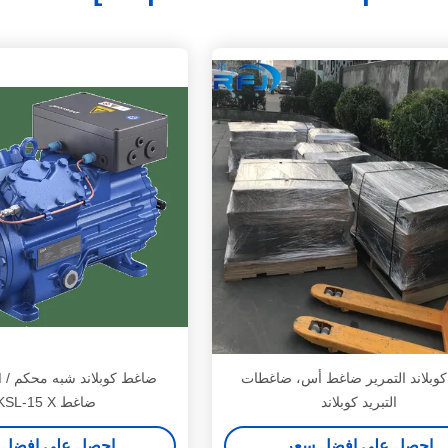
8H كوبلاند التمرير ضاغط أس، ضاغطات
التبريد كوبلاند
ضاغط DKSL-15 X
احصل على افضل سعر
احصل على افضل 