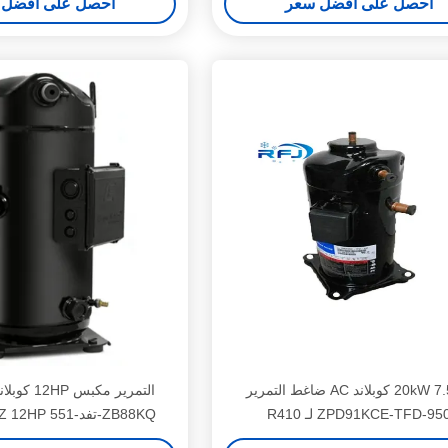
احصل على افضل سعر
احصل على افضل 
20kW 7.5HP كوبلاند AC ضاغط التمرير
التمرير مكب
ZPD91KCE-TFD-95 لـ R410
ZB88KQ-تفد-551 380V / 50HZ 12HP