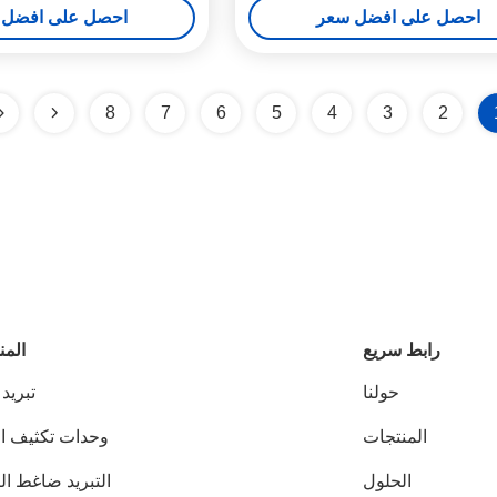
احصل على افضل سعر
احصل على افضل 
8
7
6
5
4
3
2
رابط سريع
المن
حولنا
تبريد
المنتجات
وحدات تكثيف ال
الحلول
التبريد ضاغط ال