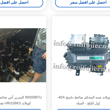
احصل على افضل سعر
احصل على افضل 
4HP كوبلاند شبه المحكم ضاغط دلسج-40X-
90000BTU التمرير أس 
إول للثلج - المياه
كوبلاند VRI108KS-تفب -522