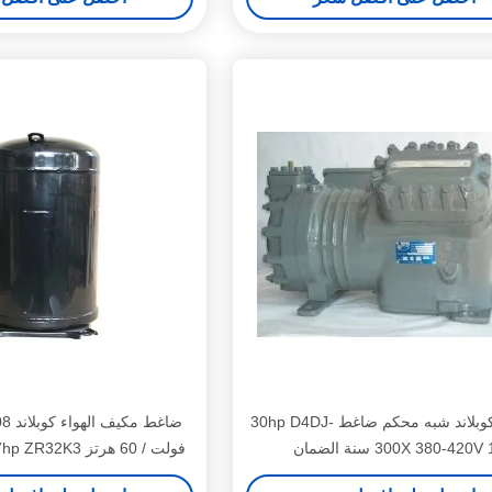
DWM كوبلاند شبه محكم ضاغط 30hp D4DJ-
300X 380-420V  سنة الضمان
سنة واحدة