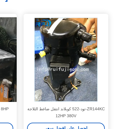
ZR144KC-تود-522 كوبلاند انتقل ضاغط الثلاجة
P
12HP 380V
احصل على افضل سعر