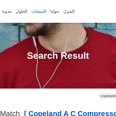
المنزل
حولنا
المنتجات
الحلول
مدونة
Search Result
copeland
Match