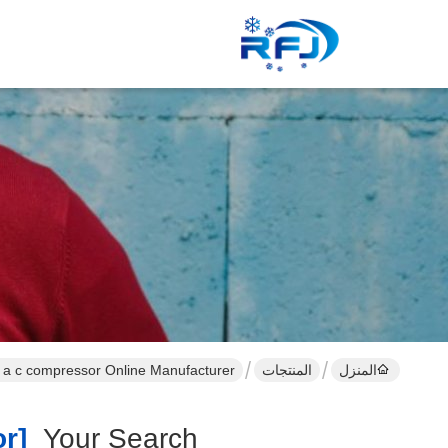
المنزل
المنتجات
 a c compressor Online Manufacturer
[copeland A C Compressor ]
Your Search