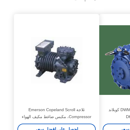
ضاغط كوبلاند شبه محكم / DWM كوبلاند
ثلاجة Emerson Copeland Scroll
Compressor، مكبس ضاغط مكيف الهواء
Copeland Copeland DKJ-150
سعر
احصل على افضل سعر