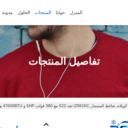
المنزل
حولنا
المنتجات
الحلول
مدونة
تفاصيل المنتجات
 ZR61KC-تفد-522 مع 380 فولت 5HP و 47600BTU و النفط 1.95l