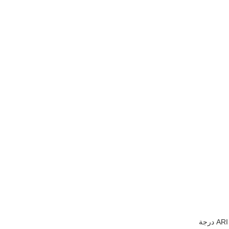
ARI 7.2/54.4 درجة