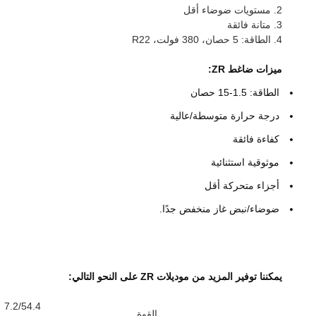
2. مستويات ضوضاء أقل
3. متانة فائقة
4. الطاقة: 5 حصان، 380 فولت، R22
ميزات ضاغط ZR:
الطاقة: 1.5-15 حصان
درجة حرارة متوسطة/عالية
كفاءة فائقة
موثوقية استثنائية
أجزاء متحركة أقل
ضوضاء/نبض غاز منخفض جدًا.
يمكننا توفير المزيد من موديلات ZR على النحو التالي:
القوة