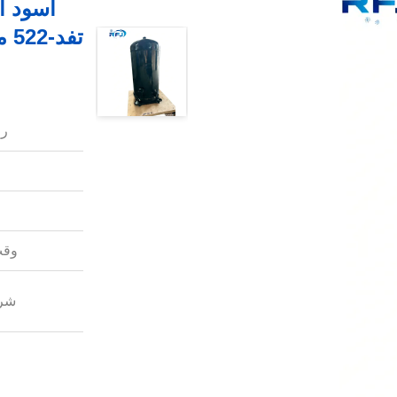
رق
وقت
شرو