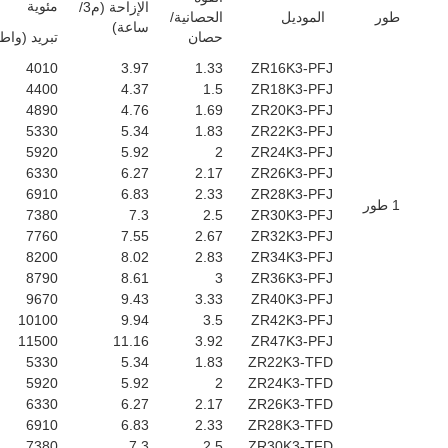
مئوية
الإزاحة (م3/
طور
الموديل
الحصانية/
ساعة)
حصان
تبريد (واط
4010
3.97
1.33
ZR16K3-PFJ
4400
4.37
1.5
ZR18K3-PFJ
4890
4.76
1.69
ZR20K3-PFJ
5330
5.34
1.83
ZR22K3-PFJ
5920
5.92
2
ZR24K3-PFJ
6330
6.27
2.17
ZR26K3-PFJ
6910
6.83
2.33
ZR28K3-PFJ
1 طور
7380
7.3
2.5
ZR30K3-PFJ
7760
7.55
2.67
ZR32K3-PFJ
8200
8.02
2.83
ZR34K3-PFJ
8790
8.61
3
ZR36K3-PFJ
9670
9.43
3.33
ZR40K3-PFJ
10100
9.94
3.5
ZR42K3-PFJ
11500
11.16
3.92
ZR47K3-PFJ
5330
5.34
1.83
ZR22K3-TFD
5920
5.92
2
ZR24K3-TFD
6330
6.27
2.17
ZR26K3-TFD
6910
6.83
2.33
ZR28K3-TFD
7380
7.3
2.5
ZR30K3-TFD