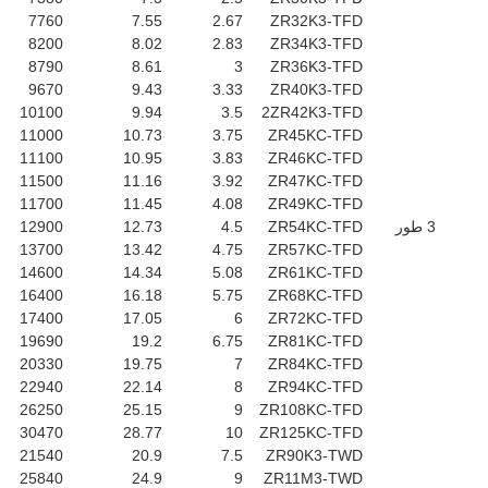
7760
7.55
2.67
ZR32K3-TFD
8200
8.02
2.83
ZR34K3-TFD
8790
8.61
3
ZR36K3-TFD
9670
9.43
3.33
ZR40K3-TFD
10100
9.94
3.5
2ZR42K3-TFD
11000
10.73
3.75
ZR45KC-TFD
11100
10.95
3.83
ZR46KC-TFD
11500
11.16
3.92
ZR47KC-TFD
11700
11.45
4.08
ZR49KC-TFD
3 طور
ZR54KC-TFD
4.5
12.73
12900
13700
13.42
4.75
ZR57KC-TFD
14600
14.34
5.08
ZR61KC-TFD
16400
16.18
5.75
ZR68KC-TFD
17400
17.05
6
ZR72KC-TFD
19690
19.2
6.75
ZR81KC-TFD
20330
19.75
7
ZR84KC-TFD
22940
22.14
8
ZR94KC-TFD
26250
25.15
9
ZR108KC-TFD
30470
28.77
10
ZR125KC-TFD
21540
20.9
7.5
ZR90K3-TWD
25840
24.9
9
ZR11M3-TWD