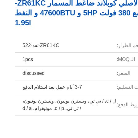
أسود الأصلي كوبلاند ضاغط المسمار ZR61KC-
تفد-522 مع 380 فولت 5HP و 47600BTU و النفط
1.95l
م الطراز:
ZR61KC-تفد-522
الـ MOQ:
1pcs
السعر:
discussed
 التسليم:
3-7 أيام عمل بعد استلام الدفع
ل / c، / تي تي، ويسترن يونيون، ويسترن يونيون،
ط الدفع:
/ تي تي، d / p، مونيغرام، d / a