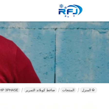
المنزل
المنتجات
ضاغط كوبلاند التمرير
3HP 3PHASE زر سلسلة التمرير ضاغط كوبلاند ZR36K3-تفد-22