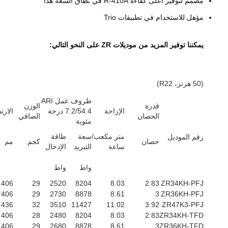
مصمم لتوفير أعلى كفاءة R-410A في نطاق السعة هذا
مؤهل للاستخدام في تطبيقات Trio
يمكننا توفير المزيد من موديلات ZR على النحو التالي:
(50 هرتز، R22)
ظروف عمل ARI
قدرة
الوزن
الإزاحة
7.2/54.4 درجة
الارت
الحصان
الصافي
مئوية
متر مكعب/
سعة
طاقة
رقم الموديل
حصان
كجم
مم
ساعة
التبريد
الإدخال
واط
واط
406
29
2520
8204
8.03
2.83
ZR34KH-PFJ
406
29
2730
8878
8.61
3
ZR36KH-PFJ
436
32
3510
11427
11.02
3.92
ZR47K3-PFJ
406
28
2480
8204
8.03
2.83
ZR34KH-TFD
406
29
2680
8878
8.61
3
ZR36KH-TFD