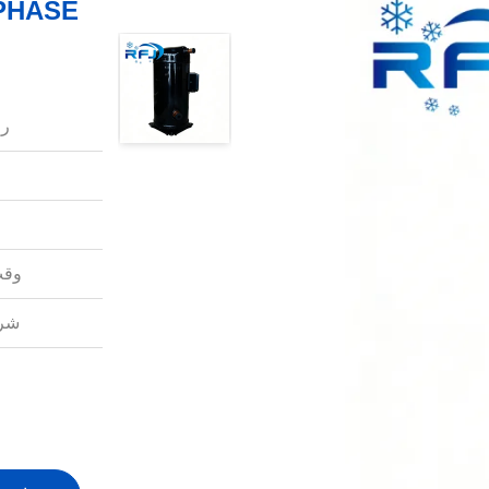
رق
وقت
شرو