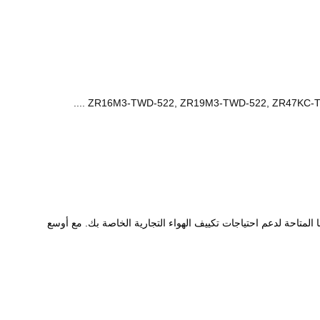
 والقدرة التشخيصية، تقدم شركة Emerson Climate Technologies تقنية التمرير الأكثر تقدمًا المتاحة لدعم احتياجات تكييف الهواء التجارية الخاصة بك. مع أوسع