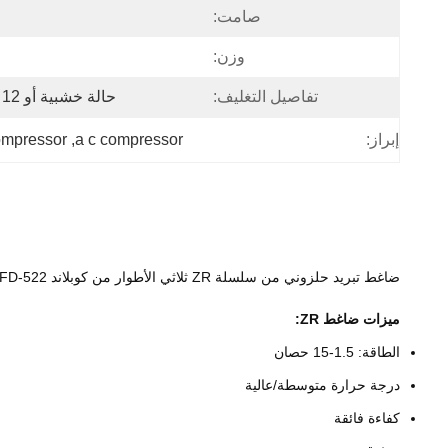
صامت:
وزن:
تفاصيل التغليف:
حالة خشبية أو 12 وحدة في منصة نقالة واحدة
إبراز:
a c compressor
, 
compressor
ضاغط تبريد حلزوني من سلسلة ZR ثلاثي الأطوار من كوبلاند ZR36K3-TFD-522
ميزات ضاغط ZR:
الطاقة: 1.5-15 حصان
درجة حرارة متوسطة/عالية
كفاءة فائقة