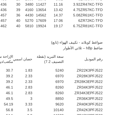
436
30
3480
11427
11.16
3.92
ZR47KC-TFD
436
39
4160
13654
13.42
4.75
ZR57KC-TFD
457
36
4430
14562
14.37
5.08
ZR61KC-TFD
457
40
5270
17609
17.06
6
ZR72KC-TFD
462
40
5810
19924
19.17
6.75
ZR81KC-TFD
ضواغط كوبلاند - تكييف الهواء (تابع)
ضاغط hBp – ثلاثي الأطوار
سعة التبريد (نقطة
الإزاحة 
رقم الموديل
حصان اسمي
التصنيف 7.2)
مكعب/دو
30.7
1.83
5240
ZR22K3PFJ522
39.2
2.33
6970
ZR28K3PFJ522
39.2
2.33
6970
ZR28K3EPFJ522
46.1
2.83
8260
ZR34K3PFJ522
46.1
2.83
8260
ZR34K3EPFJ522
49.5
3
8850
ZR36K3PFJ522
54.19
3.33
9620
ZR40K3PFJ522
56.8
3.5
10140
ZR42K3PFJ522