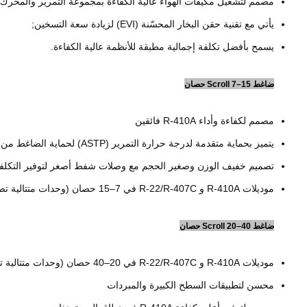
مصمم لتشغيل مكيفات الهواء عالية الكفاءة بمجموعة التمرير والمحر
يأتي مع تقنية حقن البخار المحسّنة (EVI) لزيادة سعة التسخين;
يسمح بأفضل تكلفة إجمالية مطبقة للأنظمة عالية الكفاءة.
ضاغط Scroll 7–15 حصان
مصمم لكفاءة وأداء R-410A فائقين
يتميز بحماية متقدمة لدرجة حرارة التمرير (ASTP) لحماية الضاغط من ارتفاع درجة حرارة التمرير
تصميم خفيف الوزن وصغير الحجم مع وصلات شفط أصغر لتوفير التكلفة
موديلات R-410A و R-22/R-407C في 7–15 حصان (وحدات متتالية تصل إلى 30 حصانًا)
ضاغط Scroll 20–40 حصان
موديلات R-410A و R-22/R-407C في 20–40 حصان (وحدات متتالية تصل إلى 80 حصانًا)
محسن لتطبيقات السطح الكبيرة والمبردات