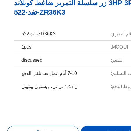
3HP 3PHASE زر سلسلة التمرير ضاغط كوبلاند
ZR36K3-تفد-522
م الطراز:
ZR36K3-تفد-522
الـ MOQ:
1pcs
السعر:
discussed
 التسليم:
7-10 أيام عمل بعد تلقي الدفع
ط الدفع:
ل / c، / تي تي، ويسترن يونيون