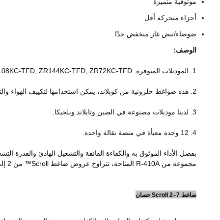
موثوقية متميزة
أجزاء متحركة أقل
ضوضاء/نبض غاز منخفض جدًا.
الوصف:
1. الموديلات المتوفرة: ZR16M3-TWD-522, ZR19M3-TWD-522, ZR47KC-TFD, ZR94KC-TFD, ZR125KC-TFD, ZR160KC-TFD, ZR61KC-TFD, ZR108KC-TFD, ZR144KC-TFD, ZR72KC-TFD ....
2. هذه ضواغط حلزونية من كوبلاند، يمكن استخدامها لتكييف الهواء والتبريد.
3. لدينا موديلات مصنوعة في الصين وتايلاند وبلجيكا.
4. 12 وحدة معبأة في منصة نقالة واحدة.
مجموعة من R-410A المتاحة، تتراوح عروض ضاغط Scroll™ من 2 إلى 40 حصانًا في الوحدات الفردية وما يصل إلى 80 حصانًا في الوحدات المتتالية.
ضاغط Scroll 2–7 حصان