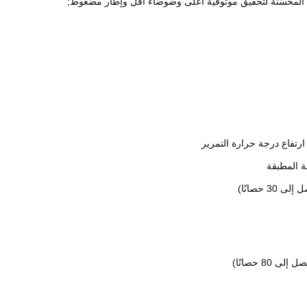
ك المحسّنة لتحقيق موثوقية أعلى وضوضاء أقل وإطار مضغوط;
 المطبقة