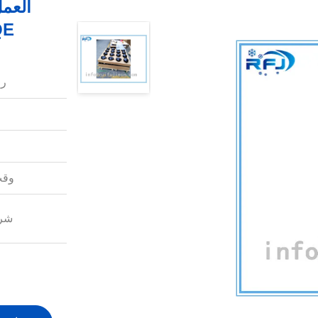
ZB95KQE
رق
وقت
شرو