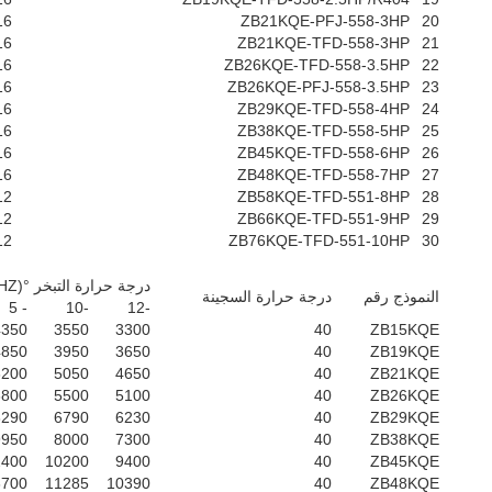
16
ZB21KQE-PFJ-558-3HP
20
16
ZB21KQE-TFD-558-3HP
21
16
ZB26KQE-TFD-558-3.5HP
22
16
ZB26KQE-PFJ-558-3.5HP
23
16
ZB29KQE-TFD-558-4HP
24
16
ZB38KQE-TFD-558-5HP
25
16
ZB45KQE-TFD-558-6HP
26
16
ZB48KQE-TFD-558-7HP
27
12
ZB58KQE-TFD-551-8HP
28
12
ZB66KQE-TFD-551-9HP
29
12
ZB76KQE-TFD-551-10HP
30
درجة حرارة التبخر °C (R22/50HZ)
النموذج رقم
درجة حرارة السجينة
- 5
-10
-12
4350
3550
3300
40
ZB15KQE
4850
3950
3650
40
ZB19KQE
6200
5050
4650
40
ZB21KQE
6800
5500
5100
40
ZB26KQE
8290
6790
6230
40
ZB29KQE
9950
8000
7300
40
ZB38KQE
2400
10200
9400
40
ZB45KQE
3700
11285
10390
40
ZB48KQE