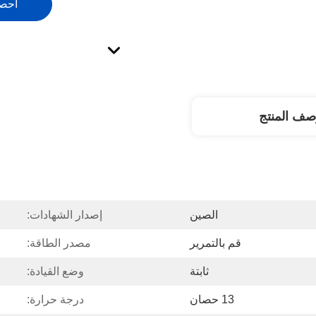
احص
صف المنتج
الصين
إصدار الشهادات:
قم بالتمرير
مصدر الطاقة:
ثابتة
وضع القيادة:
13 حصان
درجة حرارة: