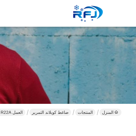
المنزل
المنتجات
ضاغط كوبلاند التمرير
العمل R22A الغاز التبريد كوبلاند انتقل ضاغط ZB95KQE-تفد-558 اللحيم نوع أس الطاقة