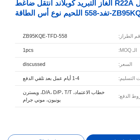
العمل R22A الغاز التبريد كوبلاند انتقل ضاغط
-تفد-558 اللحيم نوع أس الطاقة
م الطراز:
ZB95KQE-TFD-558
الـ MOQ:
1pcs
السعر:
discussed
 التسليم:
1-4 أيام عمل بعد تلقي الدفع
خطاب الاعتماد، D/A، D/P، T/T، ويسترن
ط الدفع:
يونيون، موني جرام