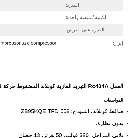
المبرد:
الكمية / منصة واحدة:
القدرة على العرض:
إبراز:
a c compressor
, 
compressor
العمل Rc404A التبريد الغازية كوبلاند المضغوط حركة ZB95KQE-TFD-558 نوع اللحام الطاقة المتغيرة
المواصفات:
ضاغط كوبلاند، النموذج: ZB95KQE-TFD-558
بدون نظارة،
ثلاثي المراحل، 380 فولت، 50 هرتز، 13 حصان