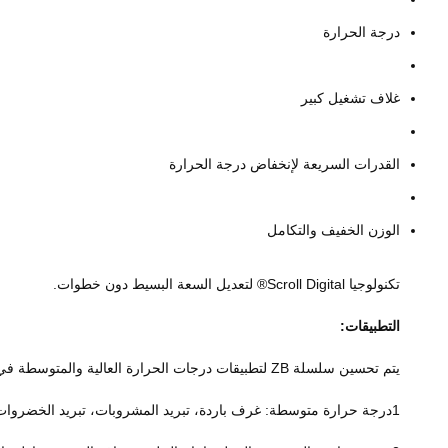
درجة الحرارة
غلاف تشغيل كبير
القدرات السريعة لإنخفاض درجة الحرارة
الوزن الخفيف والتكامل
تكنولوجيا Scroll Digital® لتعديل السعة البسيط دون خطوات.
التطبيقات:
يتم تحسين سلسلة ZB لتطبيقات درجات الحرارة العالية والمتوسطة في الاختيار الصحيح ل:
1درجة حرارة متوسطة: غرف باردة، تبريد المشروبات، تبريد الخضروات، صناديق العرض، صب البلاستيك.